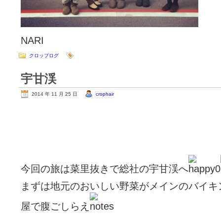
NARI
クロップログ
宇甘渓
2014 年 11 月 25 日
crophair
今回の旅は菜里抜きで総社の宇甘渓へ
まずは地元のおいしい野菜がメインのバイキ
屋で腹ごしらえ