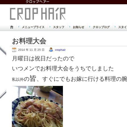
メニュープライス
スタッフ
お知らせ
クロップログ
スタイ
倉敷市 児島 美容室 美容院 クロッ
お料理大会
Just another WordPress site
2014 年 11 月 25 日
crophair
月曜日は祝日だったので
いつメンでお料理大会をうちでしました
皆
の
、すぐにでもお嫁に行ける料理の
私以外