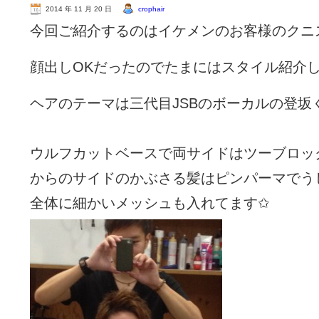
2014 年 11 月 20 日
crophair
今回ご紹介するのはイケメンのお客様のクニ
顔出しOKだったのでたまにはスタイル紹介
ヘアのテーマは三代目JSBのボーカルの登坂
ウルフカットベースで両サイドはツーブロッ
からのサイドのかぶさる髪はピンパーマでう
全体に細かいメッシュも入れてます✩