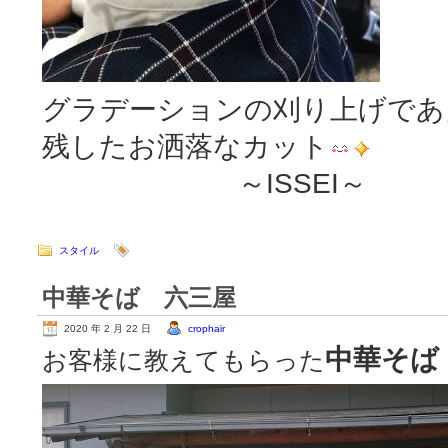
グラデーションの刈り上げであ
残したお洒落なカット
～ISSEI～
スタイル
中華そば 六三屋
2020 年 2 月 22 日
crophair
中華そば
お客様に教えてもらった