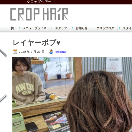
メニュープライス
スタッフ
お知らせ
クロップログ
スタイ
倉敷市 児島 美容室 美容院 クロッ
レイヤーボブ♥
Just another WordPress site
2020 年 2 月 29 日
crophair