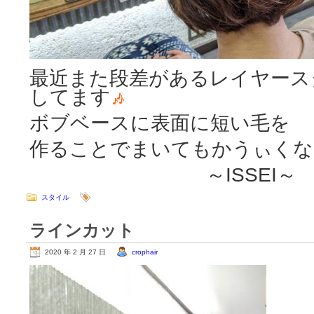
最近また段差があるレイヤース
してます
ボブベースに表面に短い毛を
作ることでまいてもかうぃくな
～ISSEI～
スタイル
ラインカット
2020 年 2 月 27 日
crophair