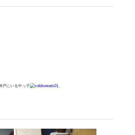
神戸にいる中っ子
、