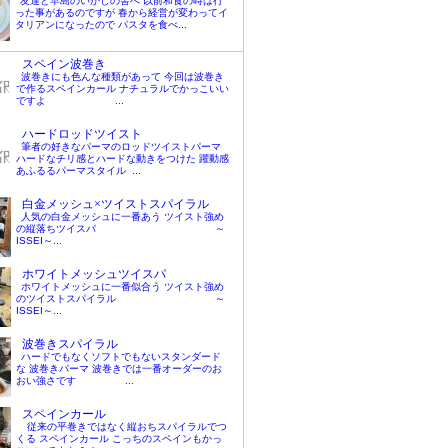
友達と早島のいかしの舎へ 以前和食の時は行
った事があるのですが 春から経営が変わってイ
タリアンになったので パスタを食べ...
スペイン波巻き
波巻きにも色んな種類があって 今回は波巻き
で作るスペインカール ナチュラルでかっこいい
ですよ ...
ハードロッドツイスト
筆者の好きなパーマのロッドツイストパーマ
ハードなチリ感とハードな動きをつけた 躍動感
あふるるパーマスタイル ...
白金メッシュ×ツイストスパイラル
人気の白金メッシュに一番あう ツイスト強め
の縦落ちツイスパ ～
ISSEI～...
ホワイトメッシュツイスパ
ホワイトメッシュに一番似合う ツイスト強め
のツイストスパイラル ～
ISSEI～...
波巻きスパイラル
ハードでもなくソフトでもないスタンダード
な 波巻きパーマ 波巻きでは一番オーダーのお
おい強さです ...
スペインカール
従来の平巻きではなく縦おちスパイラルでつ
くる スペインカール こっちのスペインもかっ