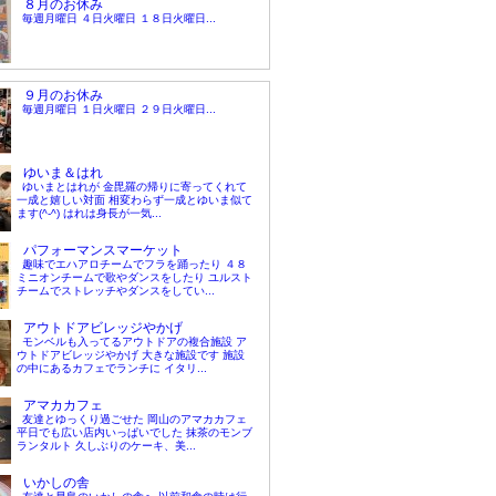
８月のお休み
毎週月曜日 ４日火曜日 １８日火曜日...
９月のお休み
毎週月曜日 １日火曜日 ２９日火曜日...
ゆいま＆はれ
ゆいまとはれが 金毘羅の帰りに寄ってくれて
一成と嬉しい対面 相変わらず一成とゆいま似て
ます(^-^) はれは身長が一気...
パフォーマンスマーケット
趣味でエハアロチームでフラを踊ったり ４８
ミニオンチームで歌やダンスをしたり ユルスト
チームでストレッチやダンスをしてい...
アウトドアビレッジやかげ
モンベルも入ってるアウトドアの複合施設 ア
ウトドアビレッジやかげ 大きな施設です 施設
の中にあるカフェでランチに イタリ...
アマカカフェ
友達とゆっくり過ごせた 岡山のアマカカフェ
平日でも広い店内いっぱいでした 抹茶のモンブ
ランタルト 久しぶりのケーキ、美...
いかしの舎