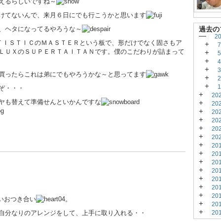
えるらしいですね～
けてないんで、来月６日にでも行こうかと思います
、ヘタになってるやろうな～
過去の
—
2
ＴＩＳＴＩＣのＭＡＳＴＥＲという板で、形だけでなく固さもア
+
ＬＵＸのＳＵＰＥＲＴＡＩＴＡＮです。僕のこだわりが詰まって
+
+
+
買ったらこれは弟にでもやろうかな～と思ってます
+
+
ぞ・・・
+
20
ヤも替えて準備せんといかんですな
+
20
+
20
+
20
+
20
+
20
+
20
+
20
+
20
+
20
+
20
+
20
+
20
いおつき合い
。
+
20
+
自分なりのアレンジをして、上手に取り入れる・・
20