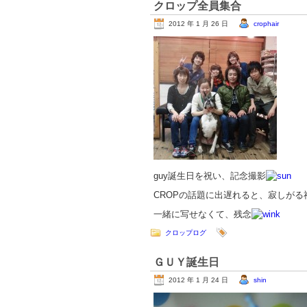
クロップ全員集合
2012 年 1 月 26 日
crophair
guy誕生日を祝い、記念撮影
CROPの話題に出遅れると、寂しがる
一緒に写せなくて、残念
クロップログ
ＧＵＹ誕生日
2012 年 1 月 24 日
shin