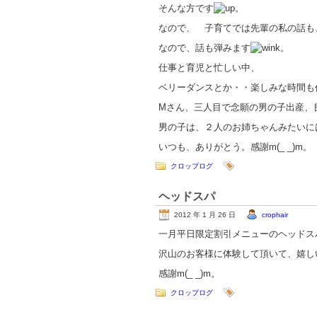
そんな方です
。
なので、 子育てでは先輩の私の話も
なので、話も弾みます
。
仕事と育児と忙しい中、
ベリーダンスとか・・楽しみな時間も
Mさん、三人目で念願の男の子出産、
男の子は、２人のお姉ちゃんみたいに
いつも、ありがとう。感謝m(_ _)m。
クロップログ
ヘッドスパ
2012 年 1 月 26 日
crophair
一月平日限定割引メニューのヘッドス
沢山のお客様に体験して頂いて、嬉し
感謝m(_ _)m。
クロップログ