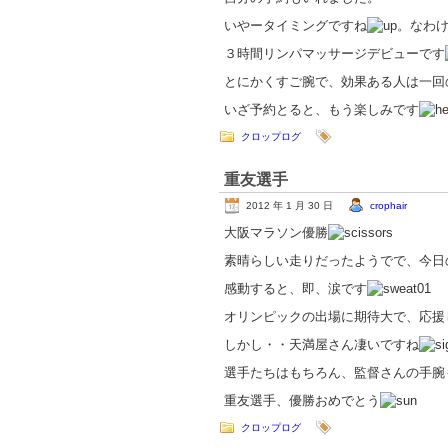
いやータイミングですね
。なわ
３時間リンパマッサージデビューです
とにかくすご腕で、効果ある人は一回
いざ予約とると、もう楽しみです
クロップログ
重友選手
2012 年 1 月 30 日
crophair
大阪マラソン優勝
素晴らしい走りだったようでで、今日
感動すると、即、涙です
オリンピックの出場に期待大で、応援
しかし・・天満屋さん凄いですね
選手たちはもちろん、監督さんの手腕
重友選手、優勝おめでとう
クロップログ