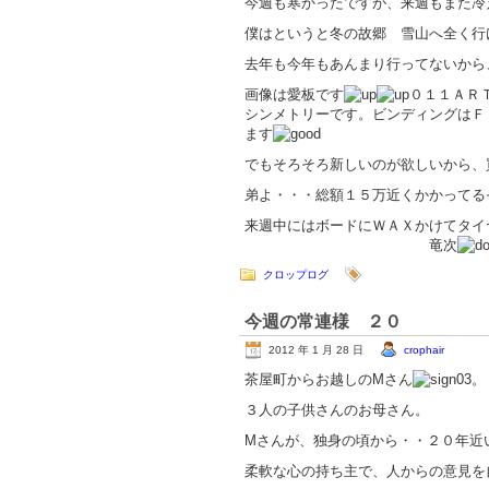
今週も寒かったですが、来週もまた冷
僕はというと冬の故郷 雪山へ全く行
去年も今年もあんまり行ってないから
画像は愛板です
０１１ＡＲ
シンメトリーです。ビンディングはＦ
ます
でもそろそろ新しいのが欲しいから、
弟よ・・・総額１５万近くかかってる
来週中にはボードにＷＡＸかけてタイ
竜次
クロップログ
今週の常連様 ２０
2012 年 1 月 28 日
crophair
茶屋町からお越しのMさん
。
３人の子供さんのお母さん。
Mさんが、独身の頃から・・２０年近
柔軟な心の持ち主で、人からの意見を