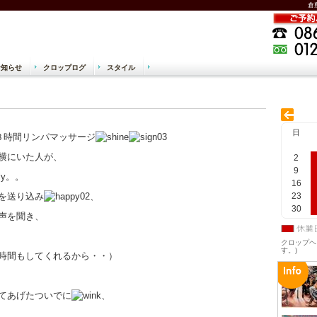
倉
お知らせ
クロップログ
スタイル
 美容院 クロップヘアー CROPHAIR
日
３時間リンパマッサージ
横にいた人が、
2
9
。。
16
を送り込み
、
23
30
声を聞き、
クロップヘ
す。)
時間もしてくれるから・・）
てあげたついでに
、