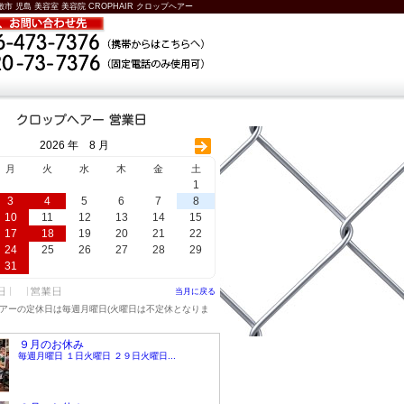
敷市 児島 美容室 美容院 CROPHAIR クロップヘアー
2026 年 8 月
月
火
水
木
金
土
1
3
4
5
6
7
8
10
11
12
13
14
15
17
18
19
20
21
22
24
25
26
27
28
29
31
当月に戻る
アーの定休日は毎週月曜日(火曜日は不定休となりま
９月のお休み
毎週月曜日 １日火曜日 ２９日火曜日...