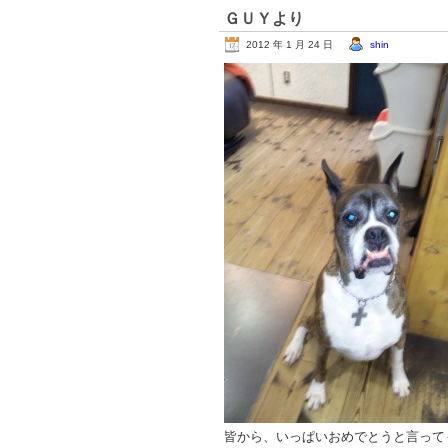
ＧＵＹより
2012 年 1 月 24 日
shin
皆から、いっぱいおめでとうと言って