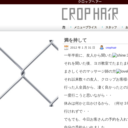
メニュープライス
スタッフ
倉敷市 児島 美容室
満を持して
Just another WordPress site
2012 年 1 月 31 日
crophair
一年半前に、友人から聞いた
それを聞いた後、ヨガ教室でたまたま
まさしくそのマッサージ師の方
それ以来数々の友人、クロップお客様
行った人全員から、凄く良かったとの
一度行こうと思いながら・・
休みは何かと出かけるから、（何せ３
行けれずで・・
でもでも、今日お客さんの予約を入れ
自分の予約もいれました。