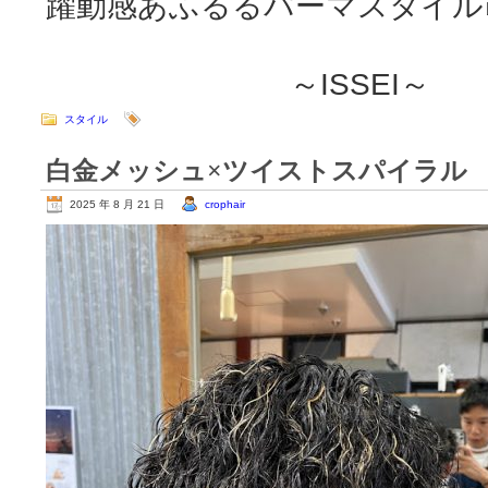
躍動感あふるるパーマスタイル
～ISSEI～
スタイル
白金メッシュ×ツイストスパイラル
2025 年 8 月 21 日
crophair