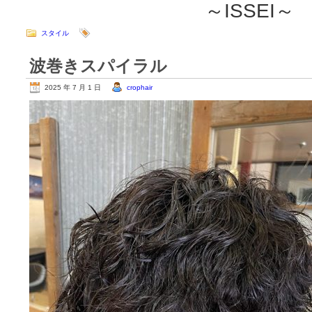
～ISSEI～
スタイル
波巻きスパイラル
2025 年 7 月 1 日
crophair