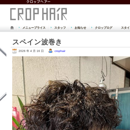
メニュープライス
スタッフ
お知らせ
クロップログ
スタイ
倉敷市 児島 美容室 美容院 クロッ
スペイン波巻き
Just another WordPress site
2026 年 4 月 16 日
crophair