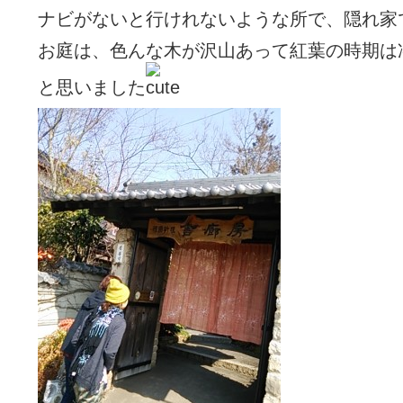
ナビがないと行けれないような所で、隠れ家
お庭は、色んな木が沢山あって紅葉の時期は
と思いました