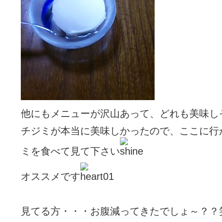
他にもメニューが沢山あって、どれも美味し
チジミが本当に美味しかったので、ここに行
ミを食べて見て下さい
オススメです
見てる方・・・お腹減ってきたでしょ～？？