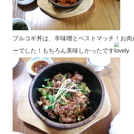
プルコギ丼は、辛味噌とベストマッチ！お肉
ーでした！もちろん美味しかったです