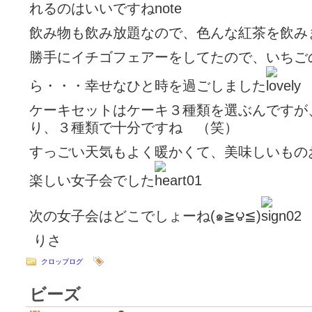
れるのはいいですね
飲み物も飲み放題なので、色んな紅茶を飲み
勝手にイチゴフェアーをしてたので、いちご
ら・・・幸せなひと時を過ごしました
ケーキセットはケーキ３種類を選ぶんですが
り、３種類で十分ですね （笑）
すっごい天気もよく暖かくて、美味しいもの
楽しい女子会でした
次の女子会はどこでしょーね(๑≧౪≦)
りさ
クロップログ
ビーズ