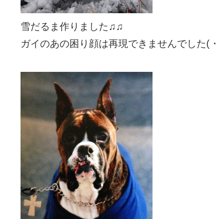
雪だるま作りました♫♫
ガイのあの困り顔は再現できませんでした(・