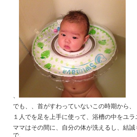
、
でも、、首がすわっていないこの時期から、
１人でを足を上手に使って、浴槽の中をユラ
ママはその間に、自分の体が洗えるし、結誠
で、