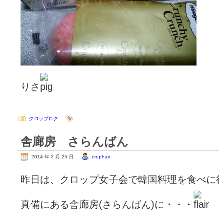
りさ
クロップログ
舎廊房 さらんばん
2014 年 2 月 25 日
crophair
昨日は、クロップ女子会で韓国料理を食べに
真備にある舎廊房(さらんばん)に・・・