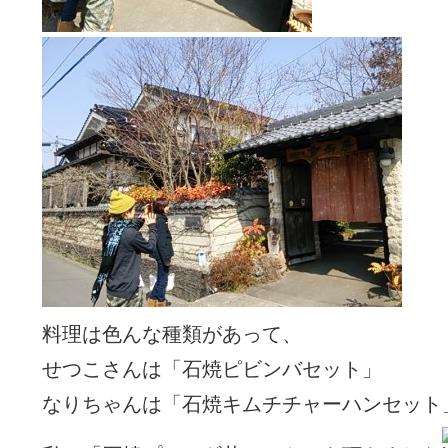
料理は色んな種類があって、
せつこさんは「石焼ピビンバセット」
なりちゃんは「石焼キムチチャーハンセット