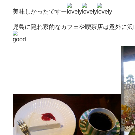
美味しかったですー
児島に隠れ家的なカフェや喫茶店は意外に沢