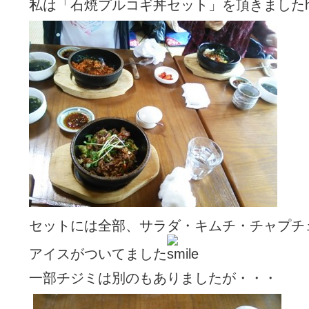
私は「石焼プルコギ丼セット」を頂きました
セットには全部、サラダ・キムチ・チャプチ
アイスがついてました
一部チジミは別のもありましたが・・・