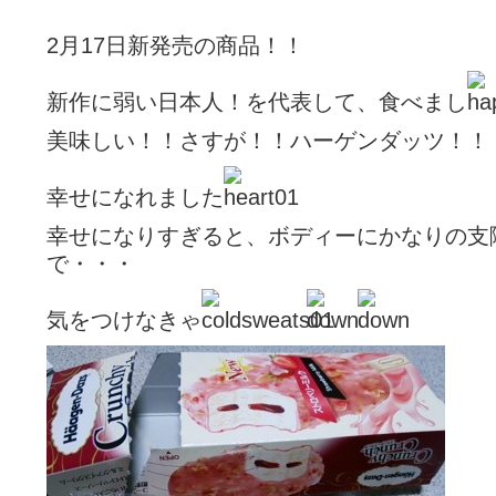
2月17日新発売の商品！！
新作に弱い日本人！を代表して、食べまし
美味しい！！さすが！！ハーゲンダッツ！！
幸せになれました
幸せになりすぎると、ボディーにかなりの支
で・・・
気をつけなきゃ