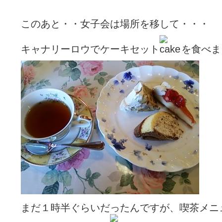
このあと・・女子会は場所を移して・・・
キャナリーロウでケーキセット
を食べま
まだ１時半ぐらいだったんですが、喫茶メニ