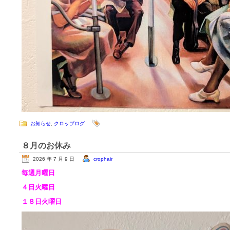
お知らせ
,
クロップログ
８月のお休み
2026 年 7 月 9 日
crophair
毎週月曜日
４日火曜日
１８日火曜日