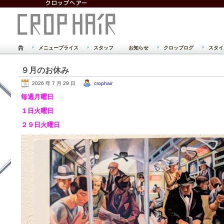
メニュープライス
スタッフ
お知らせ
クロップログ
スタイ
倉敷市 児島 美容室 美容院 クロッ
９月のお休み
Just another WordPress site
2026 年 7 月 29 日
crophair
毎週月曜日
１日火曜日
２９日火曜日