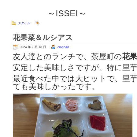
～ISSEI～
スタイル
花果菜＆ルシアス
2024 年 2 月 18 日
crophair
友人達とのランチで、茶屋町の
花
安定した美味しさですが、特に里
最近食べた中では大ヒットで、里
ても美味しかったです。