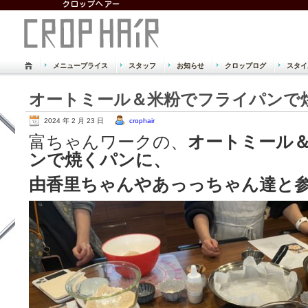
メニュープライス
スタッフ
お知らせ
クロップログ
スタイ
倉敷市 児島 美容室 美容院 クロッ
オートミール＆米粉でフライパンで
Just another WordPress site
2024 年 2 月 23 日
crophair
富ちゃんワークの、
オートミール
ンで焼くパンに、
由香里ちゃんやあっっちゃん達と