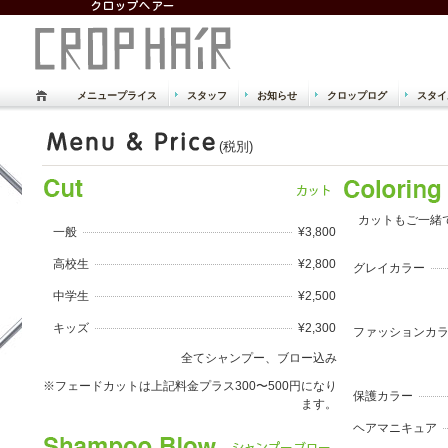
メニュープライス
スタッフ
お知らせ
クロップログ
スタイ
倉敷市 児島 美容室 美容院 クロッ
(税別)
Just another WordPress site
カットもご一緒
一般
¥3,800
高校生
¥2,800
グレイカラー
中学生
¥2,500
キッズ
¥2,300
ファッションカ
全てシャンプー、ブロー込み
※フェードカットは上記料金プラス300〜500円になり
保護カラー
ます。
ヘアマニキュア