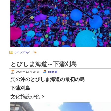
クロップログ
とびしま海道～下蒲刈島
2025 年 12 月 29 日
crophair
呉の沖のとびしま海道の最初の島
下蒲刈島
文化施設が色々