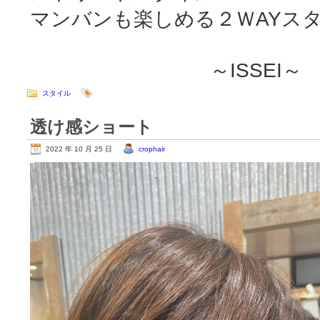
マンバンも楽しめる２ＷAYス
～ISSEI～
スタイル
透け感ショート
2022 年 10 月 25 日
crophair