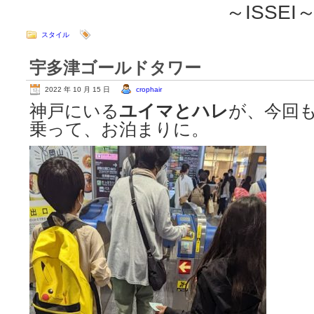
～ISSEI
スタイル
宇多津ゴールドタワー
2022 年 10 月 15 日
crophair
神戸にいる
ユイマとハレ
が、今回
乗って、
お泊まりに。