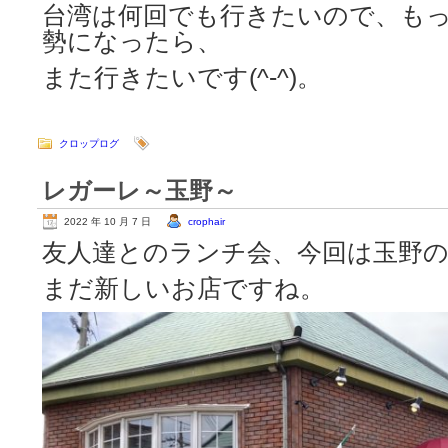
台湾は何回でも行きたいので、も
勢になったら、
また行きたいです(^-^)。
クロップログ
レガーレ～玉野～
2022 年 10 月 7 日
crophair
友人達とのランチ会、今回は玉野
まだ新しいお店ですね。