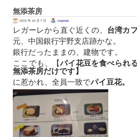
無添茶房
2022 年 10 月 7 日
crophair
レガーレから直ぐ近くの、
台湾カ
元、中国銀行宇野支店跡かな。
銀行だったままの、建物です。
ここでも、【
パイ花豆を食べられ
無添茶房だけです】
に惹かれ、全員一致で
パイ豆花。