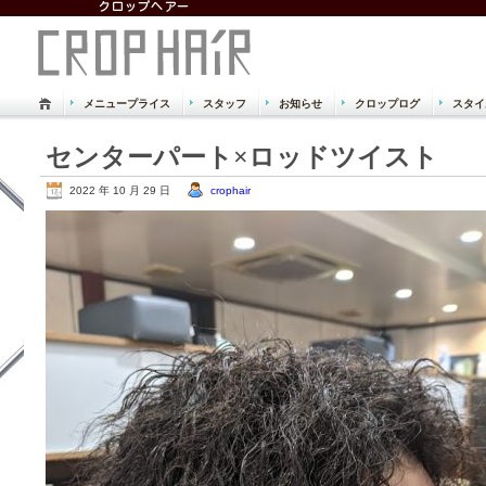
メニュープライス
スタッフ
お知らせ
クロップログ
スタイ
倉敷市 児島 美容室 美容院 クロッ
センターパート×ロッドツイスト
Just another WordPress site
2022 年 10 月 29 日
crophair