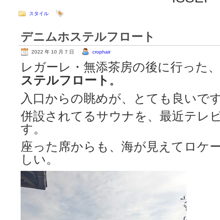
スタイル
デニムホステルフロート
2022 年 10 月 7 日
crophair
レガーレ・無添茶房の後に行った
ステルフロート
。
入口からの眺めが、とても良いで
併設されてるサウナを、最近テレ
す。
座った席からも、海が見えてロケ
しい。