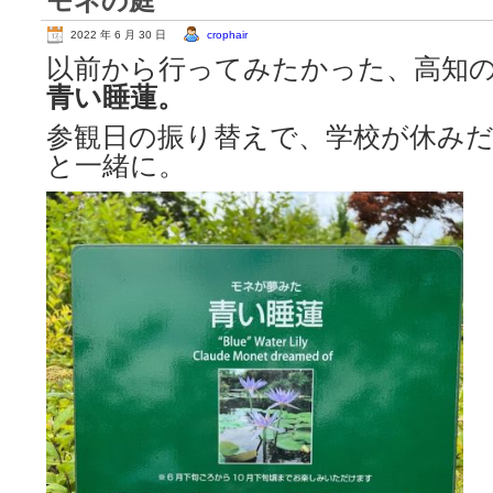
モネの庭
2022 年 6 月 30 日
crophair
以前から行ってみたかった、高知
青い睡蓮。
参観日の振り替えで、学校が休み
と一緒に。