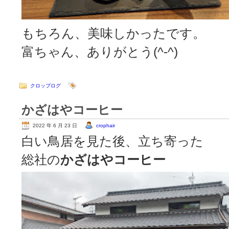
もちろん、美味しかったです。
富ちゃん、ありがとう(^-^)
クロップログ
かざはやコーヒー
2022 年 6 月 23 日
crophair
白い鳥居を見た後、立ち寄った
総社の
かざはやコーヒー