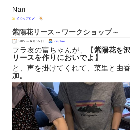
Nari
クロップログ
紫陽花リース～ワークショップ～
2022 年 6 月 25 日
crophair
フラ友の富ちゃんが、【
紫陽花を
リースを作りにおいでよ】
と、声を掛けてくれて、菜里と由
加。