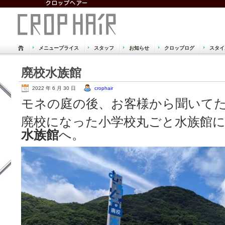
メニュープライス
スタッフ
お知らせ
クロップログ
スタイ
倉敷市 児島 美容室 美容院 クロッ
廃校水族館
Just another WordPress site
2022 年 6 月 30 日
crophair
モネの庭の後、お客様から聞いて
廃校になった小学校丸ごと水族館
水族館
へ。