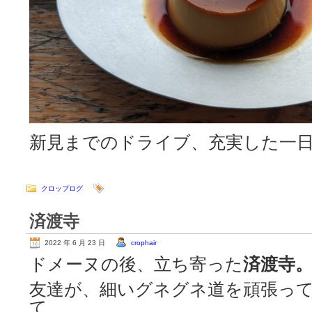
新見までのドライブ、充実した一
クロップログ
済渡寺
2022 年 6 月 23 日
crophair
ドメーヌの後、立ち寄った
済渡寺
友達が、細いグネグネ道を頑張っ
て、