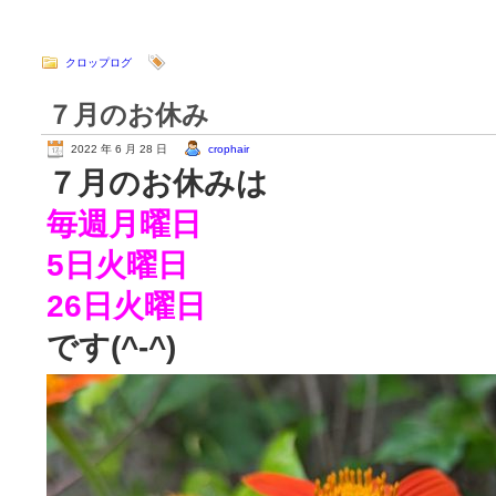
クロップログ
７月のお休み
2022 年 6 月 28 日
crophair
７月のお休みは
毎週月曜日
5日火曜日
26日火曜日
です(^-^)