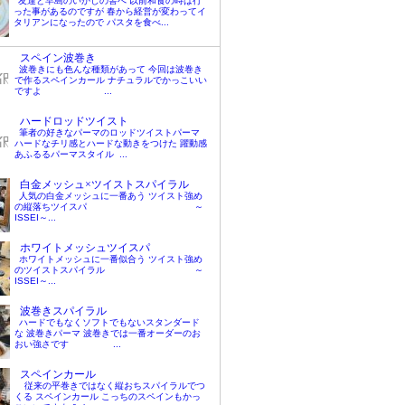
友達と早島のいかしの舎へ 以前和食の時は行
った事があるのですが 春から経営が変わってイ
タリアンになったので パスタを食べ...
スペイン波巻き
波巻きにも色んな種類があって 今回は波巻き
で作るスペインカール ナチュラルでかっこいい
ですよ ...
ハードロッドツイスト
筆者の好きなパーマのロッドツイストパーマ
ハードなチリ感とハードな動きをつけた 躍動感
あふるるパーマスタイル ...
白金メッシュ×ツイストスパイラル
人気の白金メッシュに一番あう ツイスト強め
の縦落ちツイスパ ～
ISSEI～...
ホワイトメッシュツイスパ
ホワイトメッシュに一番似合う ツイスト強め
のツイストスパイラル ～
ISSEI～...
波巻きスパイラル
ハードでもなくソフトでもないスタンダード
な 波巻きパーマ 波巻きでは一番オーダーのお
おい強さです ...
スペインカール
従来の平巻きではなく縦おちスパイラルでつ
くる スペインカール こっちのスペインもかっ