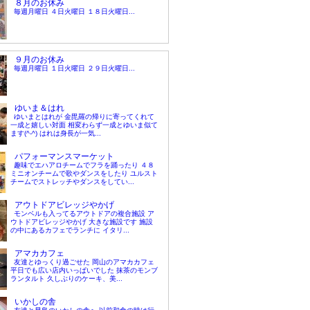
８月のお休み
毎週月曜日 ４日火曜日 １８日火曜日...
９月のお休み
毎週月曜日 １日火曜日 ２９日火曜日...
ゆいま＆はれ
ゆいまとはれが 金毘羅の帰りに寄ってくれて
一成と嬉しい対面 相変わらず一成とゆいま似て
ます(^-^) はれは身長が一気...
パフォーマンスマーケット
趣味でエハアロチームでフラを踊ったり ４８
ミニオンチームで歌やダンスをしたり ユルスト
チームでストレッチやダンスをしてい...
アウトドアビレッジやかげ
モンベルも入ってるアウトドアの複合施設 ア
ウトドアビレッジやかげ 大きな施設です 施設
の中にあるカフェでランチに イタリ...
アマカカフェ
友達とゆっくり過ごせた 岡山のアマカカフェ
平日でも広い店内いっぱいでした 抹茶のモンブ
ランタルト 久しぶりのケーキ、美...
いかしの舎