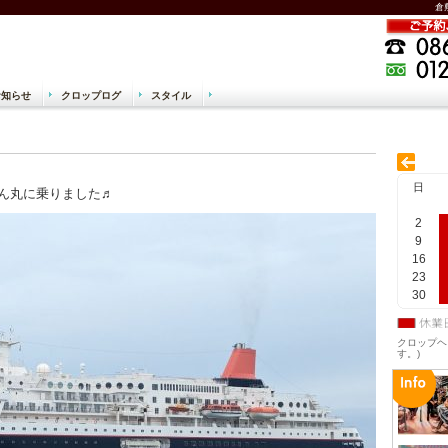
倉
お知らせ
クロップログ
スタイル
 美容院 クロップヘアー CROPHAIR
日
ん丸に乗りました♬
2
9
16
23
30
クロップヘ
す。)