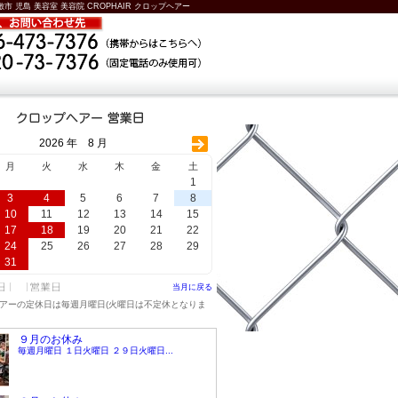
敷市 児島 美容室 美容院 CROPHAIR クロップヘアー
2026 年 8 月
月
火
水
木
金
土
1
3
4
5
6
7
8
10
11
12
13
14
15
17
18
19
20
21
22
24
25
26
27
28
29
31
当月に戻る
アーの定休日は毎週月曜日(火曜日は不定休となりま
９月のお休み
毎週月曜日 １日火曜日 ２９日火曜日...