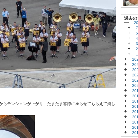
過去の
—
2
+
+
+
+
+
+
+
20
+
20
+
20
+
20
+
20
+
20
+
20
+
20
+
20
からテンションが上がり、たまたま窓際に座らせてもらえて嬉し
+
20
+
20
+
20
+
20
+
20
+
20