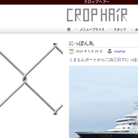
メニュープライス
スタッフ
倉敷市 児島 美容室
にっぽん丸
Just another WordPress site
2024 年 5 月 26 日
crophair
くまもんポートから二泊三日でにっぽ