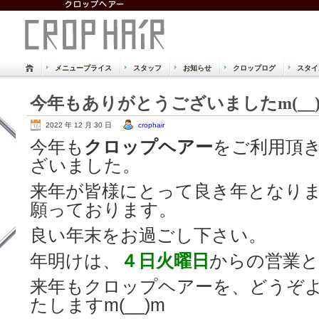
メニュープライス
スタッフ
お知らせ
クロップログ
スタイ
倉敷市 児島 美容室 美容院 クロッ
今年もありがとうございましたm(__
Just another WordPress site
2022 年 12 月 30 日
crophair
今年も
クロップヘアー
をご利用頂
ざいました。
来年が皆様にとって良き年となり
願っております。
良い年末をお過ごし下さい。
年明けは、
４日火曜日
からの営業
来年もクロップヘアーを、どうぞ
たしますm(__)m