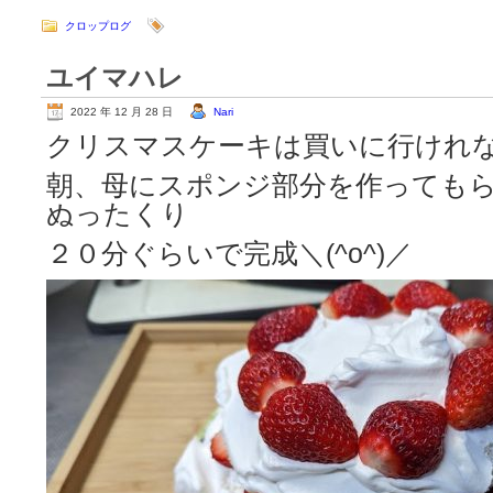
クロップログ
ユイマハレ
2022 年 12 月 28 日
Nari
クリスマスケーキは買いに行けれ
朝、母にスポンジ部分を作っても
ぬったくり
２０分ぐらいで完成＼(^o^)／