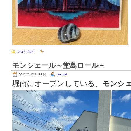
クロップログ
モンシェール～堂島ロール～
2022 年 12 月 22 日
crophair
堀南にオープンしている、
モンシ