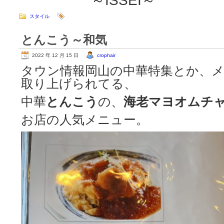
～ISSEI～
スタイル
とんこう～和気
2022 年 12 月 15 日
crophair
タウン情報岡山の中華特集とか、
取り上げられてる、
中華
とんこう
の、
海老マヨオムチ
お店の人気メニュー。