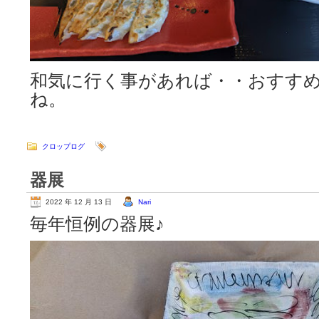
和気に行く事があれば・・おすす
ね。
クロップログ
器展
2022 年 12 月 13 日
Nari
毎年恒例の器展♪