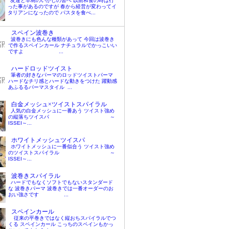
友達と早島のいかしの舎へ 以前和食の時は行
った事があるのですが 春から経営が変わってイ
タリアンになったので パスタを食べ...
スペイン波巻き
波巻きにも色んな種類があって 今回は波巻き
で作るスペインカール ナチュラルでかっこいい
ですよ ...
ハードロッドツイスト
筆者の好きなパーマのロッドツイストパーマ
ハードなチリ感とハードな動きをつけた 躍動感
あふるるパーマスタイル ...
白金メッシュ×ツイストスパイラル
人気の白金メッシュに一番あう ツイスト強め
の縦落ちツイスパ ～
ISSEI～...
ホワイトメッシュツイスパ
ホワイトメッシュに一番似合う ツイスト強め
のツイストスパイラル ～
ISSEI～...
波巻きスパイラル
ハードでもなくソフトでもないスタンダード
な 波巻きパーマ 波巻きでは一番オーダーのお
おい強さです ...
スペインカール
従来の平巻きではなく縦おちスパイラルでつ
くる スペインカール こっちのスペインもかっ