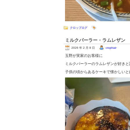
クロップログ
ミルクパーラー・ラムレザン
2026 年 2 月 8 日
crophair
玉野が実家のお客様に
ミルクパーラーのラムレザンが好きと
子供の頃からあるケーキで懐かしいと(^-