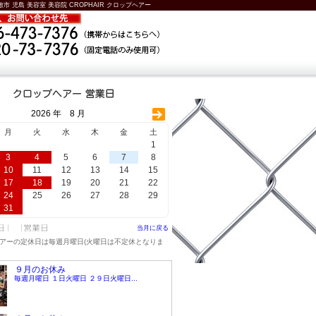
敷市 児島 美容室 美容院 CROPHAIR クロップヘアー
2026 年 8 月
月
火
水
木
金
土
1
3
4
5
6
7
8
10
11
12
13
14
15
17
18
19
20
21
22
24
25
26
27
28
29
31
当月に戻る
アーの定休日は毎週月曜日(火曜日は不定休となりま
９月のお休み
毎週月曜日 １日火曜日 ２９日火曜日...