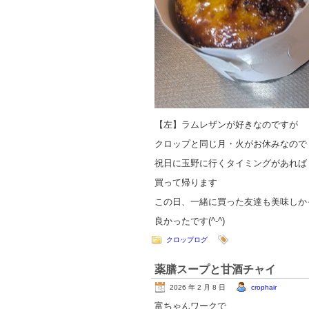
【左】ラムレザンが好きなのですが
クロップと同じ月・火がお休みなので
祝日に玉野に行くタイミングがあれば
買って帰ります
この日、一緒に買った友達も美味しか
良かったです(^-^)
クロップログ
薬膳スープと甘酒チャイ
2026 年 2 月 8 日
crophair
富ちゃんワークで