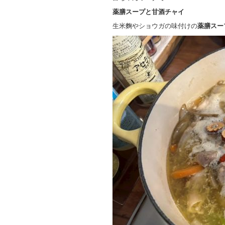
薬膳スープと甘酒チャイ
生米麴やショウガの味付けの
薬膳スー