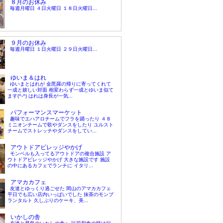
８月のお休み
毎週月曜日 ４日火曜日 １８日火曜日...
９月のお休み
毎週月曜日 １日火曜日 ２９日火曜日...
ゆいま＆はれ
ゆいまとはれが 金毘羅の帰りに寄ってくれて
一成と嬉しい対面 相変わらず一成とゆいま似て
ます(^-^) はれは身長が一気...
パフォーマンスマーケット
趣味でエハアロチームでフラを踊ったり ４８
ミニオンチームで歌やダンスをしたり ユルスト
チームでストレッチやダンスをしてい...
アウトドアビレッジやかげ
モンベルも入ってるアウトドアの複合施設 ア
ウトドアビレッジやかげ 大きな施設です 施設
の中にあるカフェでランチに イタリ...
アマカカフェ
友達とゆっくり過ごせた 岡山のアマカカフェ
平日でも広い店内いっぱいでした 抹茶のモンブ
ランタルト 久しぶりのケーキ、美...
いかしの舎