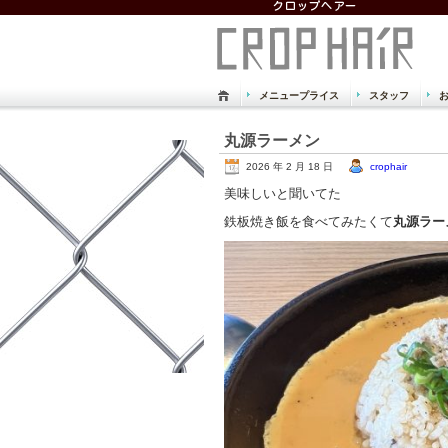
メニュープライス
スタッフ
倉敷市 児島 美容室
丸源ラーメン
Just another WordPress site
2026 年 2 月 18 日
crophair
美味しいと聞いてた
鉄板焼き飯を食べてみたくて
丸源ラー