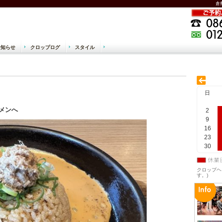
倉
お知らせ
クロップログ
スタイル
 美容院 クロップヘアー CROPHAIR
日
メンへ
2
9
16
23
30
クロップヘ
す。)