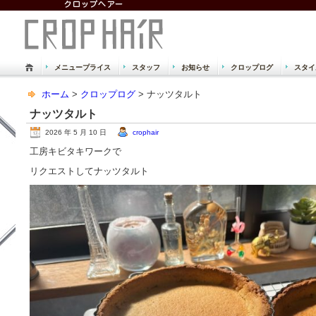
メニュープライス
スタッフ
お知らせ
クロップログ
スタイ
倉敷市 児島 美容室 美容院 クロッ
ホーム
>
クロップログ
> ナッツタルト
Just another WordPress site
ナッツタルト
2026 年 5 月 10 日
crophair
工房キビタキワークで
リクエストしてナッツタルト